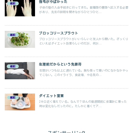
指毛がやばかった
雑記
子供の塾の入会手続きに行ってきた。数種類の書類へ記入する必要
があり、先生の説明を聞きながらひとつひと...
ブロッコリースプラウト
雑記
ブロッコリースプラウトがいいらしいと友人から聞いた。ざっくり
といえばダイエット効果らしいのだが、何が...
生理前だからという免罪符
雑記
生理がいつも以上に遅れている。胸も張って痛いのになかなかやっ
てこない。このイライラ、食欲増、やる気の...
ダイエット宣言
雑記
2キロ近く増えている。なんで？ほんの数週間前に体重計に乗った
時は変化なしだったのに。たしかに暑くてア...