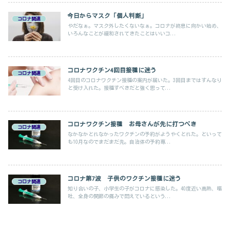
今日からマスク「個人判断」
コロナ関連
やだなぁ。マスク外したくないなぁ。コロナが終息に向かい始め、
いろんなことが緩和されてきたことはいいコ...
コロナワクチン4回目接種に迷う
コロナ関連
4回目のコロナワクチン接種の案内が届いた。3回目まではすんなり
と受け入れた。接種すべきだと強く思って...
コロナワクチン接種 お母さんが先に打つべき
コロナ関連
なかなかとれなかったワクチンの予約がようやくとれた。といって
も10月なのでまだまだ先。自治体の予約専...
コロナ第7波 子供のワクチン接種に迷う
コロナ関連
知り合いの子、小学生の子がコロナに感染した。40度近い高熱、嘔
吐、全身の関節の痛みで悶えているという...