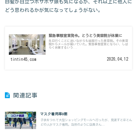
白髪が目立つボサボサ頭も気になるが、それ以上に他人に
どう思われるかが気になってしょうがない。
緊急事態宣言発令。とうとう美容院が休業に
先日行くことに迷いながらも結局行った美容院。その美容
院からメールが届いていた。緊急事態宣言にならい、しば
らく休業するいう...
2020.04.12
tintin45.com
関連記事
マスク着用率9割
コロナ関連
子供をつれて大型ショッピングモールへ行ったが、見渡すとほとん
どの人がマスク着用。当然のように店員さん...