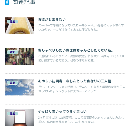
関連記事
食欲がとまらない
雑記
スーパーで半額になっていたロールケーキ。5等分にカットされて
いたので、一つだけ食べてあとは子どもたち...
おしゃべりしたいおばあちゃんとしたくない私。
雑記
ご近所にいるもうだいぶ高齢の女性。名前は知らない。おそらく80
歳は過ぎているだろう。杖をつきながら散...
あやしい訪問者 きちんとした身なりの二人組
雑記
日中、インターフォンが鳴り、モニターをみると年配の女性が二人
立っていた。ジャケットにスカートといった...
やっぱり若いってうらやましい
雑記
2ヶ月ぶりに訪れた美容院。ここの美容院のスタッフさんはみんな
若い。私の担当美容師さんもたしか20代の...