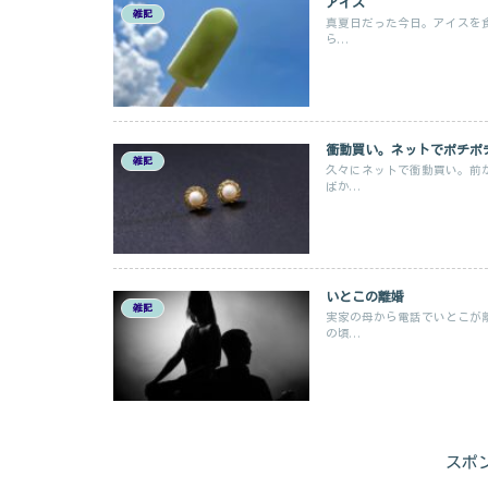
アイス
雑記
真夏日だった今日。アイスを
ら...
衝動買い。ネットでポチポ
雑記
久々にネットで衝動買い。前
ばか...
いとこの離婚
雑記
実家の母から電話でいとこが
の頃...
スポ