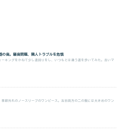
器の音。騒音問題、隣人トラブルを危惧
ォーキングをかねて少し遠回りをし、いつもとは違う道を歩いてみた。古いマ
。季節外れのノースリーブのワンピース。左右両方の二の腕には大きめのワン