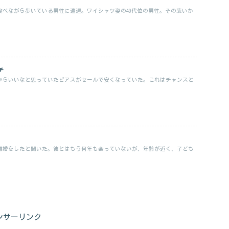
食べながら歩いている男性に遭遇。ワイシャツ姿の40代位の男性。その装いか
チ
からいいなと思っていたピアスがセールで安くなっていた。これはチャンスと
離婚をしたと聞いた。彼とはもう何年も会っていないが、年齢が近く、子ども
ンサーリンク