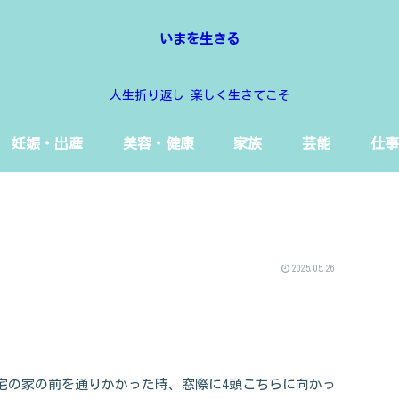
いまを生きる
人生折り返し 楽しく生きてこそ
妊娠・出産
美容・健康
家族
芸能
仕事
2025.05.26
宅の家の前を通りかかった時、窓際に4頭こちらに向かっ