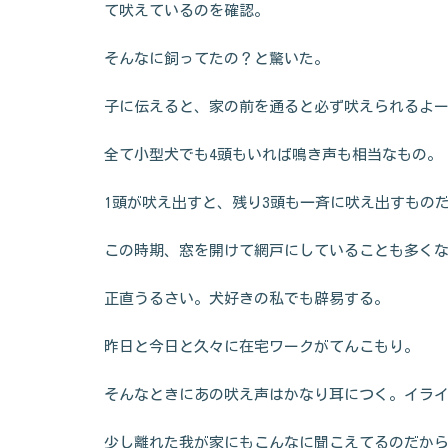
て吠えているのを確認。
そんなに飼ってたの？と驚いた。
子に伝えると、家の前を通ると必ず吠えられるよ
全て小型犬でも4頭もいれば鳴き声も相当なもの。
1頭が吠え出すと、残り3頭も一斉に吠え出すもの
この時期、窓を開けて網戸にしていることも多く
正直うるさい。犬好きの私でも辟易する。
昨日と今日と久々に在宅ワークがてんこもり。
そんなときにあの吠え声はかなり耳につく。イラ
少し離れた我が家にもこんなに聞こえてるのだか