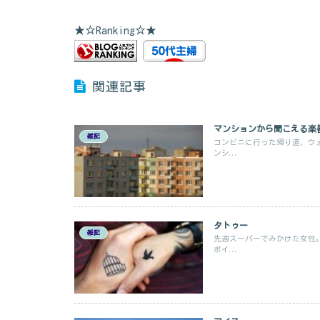
★☆Ranking☆★
関連記事
マンションから聞こえる楽
雑記
コンビニに行った帰り道、ウ
ンシ...
タトゥー
雑記
先週スーパーでみかけた女性
ポイ...