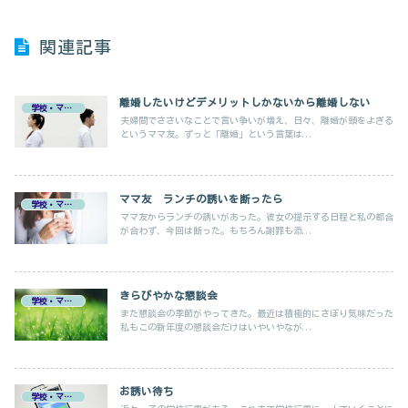
関連記事
離婚したいけどデメリットしかないから離婚しない
学校・ママ友
夫婦間でささいなことで言い争いが増え、日々、離婚が頭をよぎる
というママ友。ずっと「離婚」という言葉は...
ママ友 ランチの誘いを断ったら
学校・ママ友
ママ友からランチの誘いがあった。彼女の提示する日程と私の都合
が合わず、今回は断った。もちろん謝罪も添...
きらびやかな懇談会
学校・ママ友
また懇談会の季節がやってきた。最近は積極的にさぼり気味だった
私もこの新年度の懇談会だけはいやいやなが...
お誘い待ち
学校・ママ友