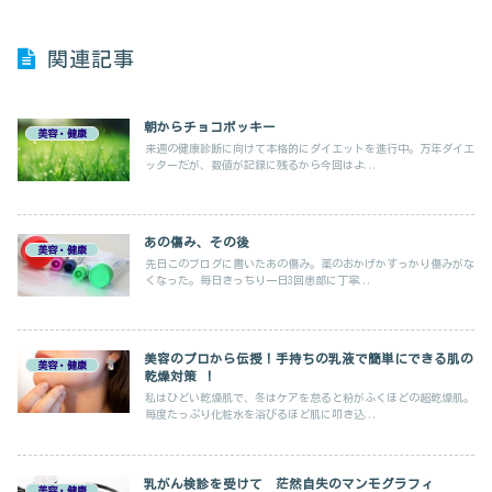
関連記事
朝からチョコポッキー
美容・健康
来週の健康診断に向けて本格的にダイエットを進行中。万年ダイエ
ッターだが、数値が記録に残るから今回はよ...
あの傷み、その後
美容・健康
先日このブログに書いたあの傷み。薬のおかげかすっかり傷みがな
くなった。毎日きっちり一日3回患部に丁寧...
美容のプロから伝授！手持ちの乳液で簡単にできる肌の
美容・健康
乾燥対策 ！
私はひどい乾燥肌で、冬はケアを怠ると粉がふくほどの超乾燥肌。
毎度たっぷり化粧水を浴びるほど肌に叩き込...
乳がん検診を受けて 茫然自失のマンモグラフィ
美容・健康