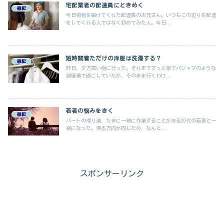
宅配業者の配達員にときめく
雑記
今日荷物を届けてくれた配達員のお兄さん。いつもこの辺りを配達
をしてくれる人ではなく初めてみた人。今日...
短時間着ただけの洋服は洗濯する？
雑記
昨日、夕方買い物に行った。それまでずっと家でパジャマのような
部屋着で過ごしていたが、そのまま行くわけ...
若者の悩みをきく
雑記
パートの帰り道、たまに一緒に作業することがある20代の若者と一
緒になった。帰る方向が同じため、なんと...
スポンサーリンク