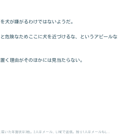
。
のを犬が嫌がるわけではないようだ。
ると危険なためここに犬を近づけるな、というアピールな
を置く理由がそのほかには見当たらない。
届いた年賀状は3枚。2人はメール、LINEで返信。残り1人はメールもL...