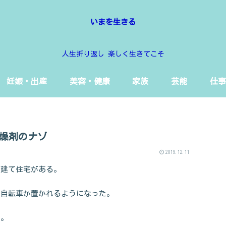
いまを生きる
人生折り返し 楽しく生きてこそ
妊娠・出産
美容・健康
家族
芸能
仕事
燥剤のナゾ
2019.12.11
戸建て住宅がある。
と自転車が置かれるようになった。
い。