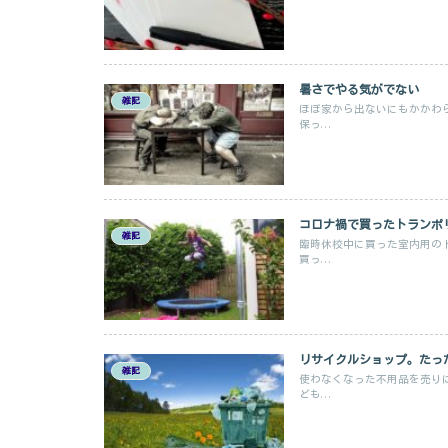
暑さでやる気がでない
雑記
ほぼ家から出ないにもかかわ
保っ...
コロナ禍で買ったトランポ
雑記
臨時休校中に買った室内用の
買っ...
リサイクルショップ。たった
雑記
使わなくなった不用品を売り
ども...