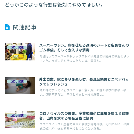
どうかこのような行動は絶対にやめてほしい。
関連記事
スーパーのレジ。客を仕切る透明のシートと店員さんの
コロナ関連
ゴム手袋。そして念入りな消毒
今週行ったスーパーやドラッグストアは先週とは随分と様変わりし
ていた。まずレジを待つ人たちには、間隔を...
外出自粛。家ごもりを楽しむ。長風呂読書とニベアパッ
コロナ関連
クでリフレッシュ
暇を持て余しているけれど不要不急の外出を控えなければならな
い。運動不足だし、子供とずっと一緒で息苦し...
コロナウイルスの影響。卒業式縮小に異議を唱える保護
コロナ関連
者。出席を求める署名活動に疑問
コロナウイルスの影響で全国の学校が臨時休校。それに伴い、卒業
式の縮小や中止をする学校も少なくないだろ...