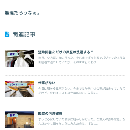
無理だろうなぁ。
関連記事
短時間着ただけの洋服は洗濯する？
雑記
昨日、夕方買い物に行った。それまでずっと家でパジャマのような
部屋着で過ごしていたが、そのまま行くわけ...
仕事がない
パート・在宅ワーク
今日は朝から仕事がない。今までは午前中は仕事が詰まっていたの
だけど、今日はマストな仕事がない。以前に...
隣家の消息確認
雑記
ずっと心配していた隣家に明かりが灯った。ご主人の姿も確認。な
んだかやせ細ったようにみえたのは、「なに...