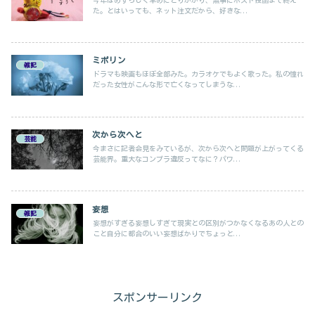
た。とはいっても、ネット注文だから、好きな...
ミポリン
雑記
ドラマも映画もほぼ全部みた。カラオケでもよく歌った。私の憧れ
だった女性がこんな形で亡くなってしまうな...
次から次へと
芸能
今まさに記者会見をみているが、次から次へと問題が上がってくる
芸能界。重大なコンプラ違反ってなに？パワ...
妄想
雑記
妄想がすぎる妄想しすぎて現実との区別がつかなくなるあの人との
こと自分に都合のいい妄想ばかりでちょっと...
スポンサーリンク