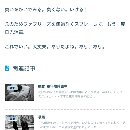
臭いをかいでみる。臭くない。いける！
念のためファブリーズを満遍なくスプレーして、もう一度
日光消毒。
これでいい。大丈夫。ありだよね。あり、あり。
関連記事
絶賛 更年期障害中
雑記
同い年の友人が絶賛更年期障害中だという頭痛、めまい、だるさ、
発汗、etc・・・まさに更年期障害の症状...
敬語
雑記
子の同級生のママと学校で再会。ひさしぶりに会ってうれしくて話
しかけたらがっつり敬語で返された。こっち...