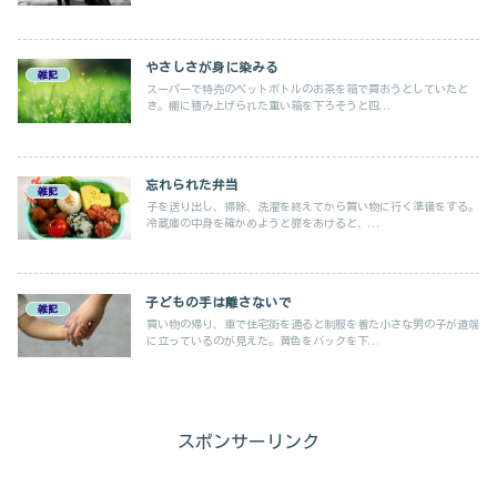
やさしさが身に染みる
雑記
スーパーで特売のペットボトルのお茶を箱で買おうとしていたと
き。棚に積み上げられた重い箱を下ろそうと四...
忘れられた弁当
雑記
子を送り出し、掃除、洗濯を終えてから買い物に行く準備をする。
冷蔵庫の中身を確かめようと扉をあけると、...
子どもの手は離さないで
雑記
買い物の帰り、車で住宅街を通ると制服を着た小さな男の子が道端
に立っているのが見えた。黄色をバックを下...
スポンサーリンク