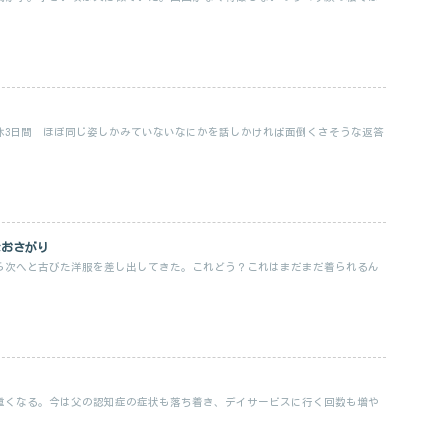
休3日間 ほぼ同じ姿しかみていないなにかを話しかければ面倒くさそうな返答
おさがり
ら次へと古びた洋服を差し出してきた。これどう？これはまだまだ着られるん
重くなる。今は父の認知症の症状も落ち着き、デイサービスに行く回数も増や