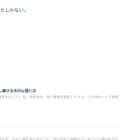
ことしかない。
し続ける夫の心理とは
賀状を出している。学生時代、共に青春を謳歌したグループの中の一人で結婚
我が子。小さい頃は夫に似ていた。凹凸がなく特徴もないのっぺり顔の私では