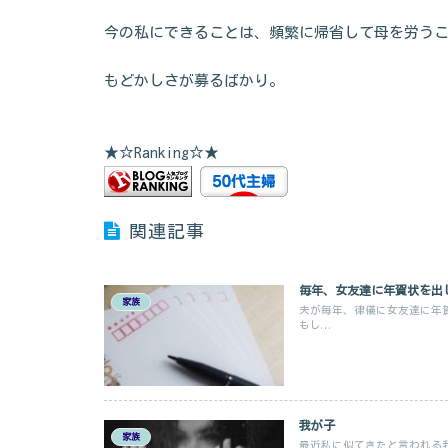
今の私にできることは、頻繁に帰省して母を労う
もどかしさが募るばかり。
★☆Ranking☆★
関連記事
毎年、女友達に年賀状を出
家族
夫が毎年、律儀に女友達に年
もし...
我が子
家族
最近私に似てきたと言われる