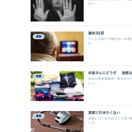
なく...
連休3日目
家族
テレビの前から離れない夫連
な...
お孫さんにどうぞ 迷惑な
家族
年始の実家帰省時、母が次か
じゃ...
実家に行きたくない
家族
実家に行く日が近づくと気が
した...