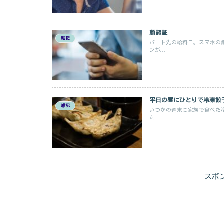
顔認証
雑記
パート先の給料日。スマホの
ンが...
平日の昼にひとりで冷凍餃
雑記
いつかの週末に家族で食べた
た...
スポ