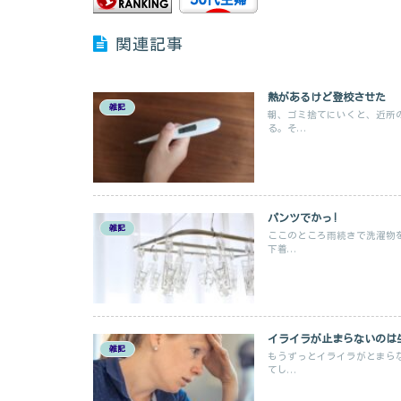
関連記事
熱があるけど登校させた
雑記
朝、ゴミ捨てにいくと、近所
る。そ...
パンツでかっ!
雑記
ここのところ雨続きで洗濯物
下着...
イライラが止まらないのは
雑記
もうずっとイライラがとまら
てし...