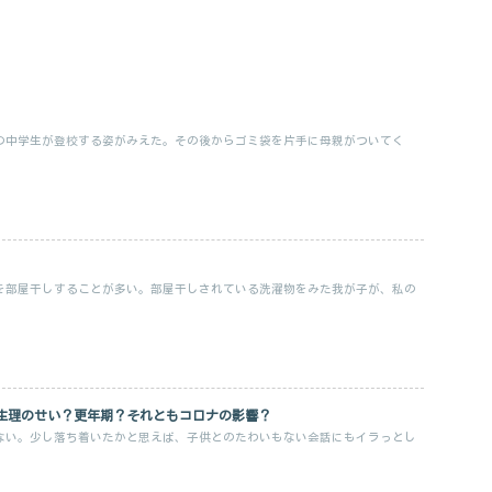
の中学生が登校する姿がみえた。その後からゴミ袋を片手に母親がついてく
を部屋干しすることが多い。部屋干しされている洗濯物をみた我が子が、私の
生理のせい？更年期？それともコロナの影響？
ない。少し落ち着いたかと思えば、子供とのたわいもない会話にもイラっとし