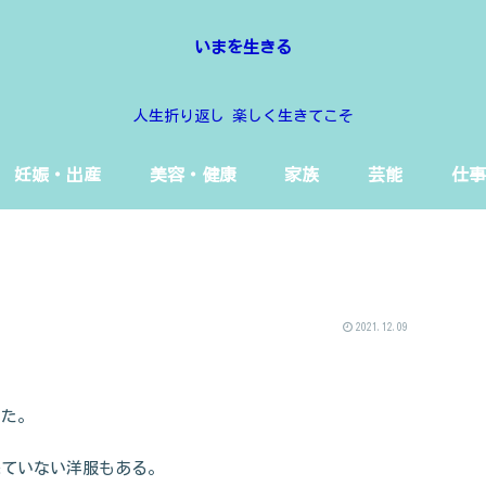
いまを生きる
人生折り返し 楽しく生きてこそ
妊娠・出産
美容・健康
家族
芸能
仕事
2021.12.09
った。
来ていない洋服もある。