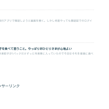
銀行アプリで確認しようと画面を開く。しかし何度やっても顔認証でのログイ
子を食べて思うこと。やっぱりおひとりさまが心地よい
冷凍餃子が1パックだけずっと冷凍庫に入っていたので今日はそれを昼食に食べ
ンサーリンク