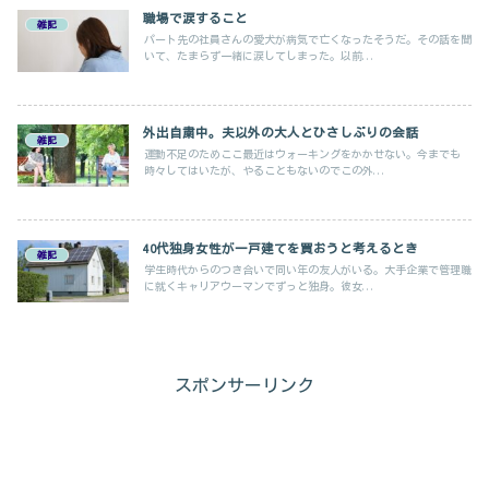
職場で涙すること
雑記
パート先の社員さんの愛犬が病気で亡くなったそうだ。その話を聞
いて、たまらず一緒に涙してしまった。以前...
外出自粛中。夫以外の大人とひさしぶりの会話
雑記
運動不足のためここ最近はウォーキングをかかせない。今までも
時々してはいたが、やることもないのでこの外...
40代独身女性が一戸建てを買おうと考えるとき
雑記
学生時代からのつき合いで同い年の友人がいる。大手企業で管理職
に就くキャリアウーマンでずっと独身。彼女...
スポンサーリンク