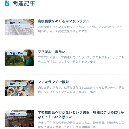
関連記事
高校受験をめぐるママ友トラブル
学校・ママ友
高校受験を控えた子を持つママ友Aとママ友B。ママ友AからLINEが
届いた。同じく高校受験をするママ友...
ママ友よ またか
学校・ママ友
ママ友から誘われて約束していたランチ。またドタキャン。いつも
のことだけど。もちろん、急なキャンセルは...
ママ友ランチで散財
学校・ママ友
急にお誘いがあり、仕事も休みだったためママ友とランチへ。行先
はいつもよく行くファミレスではなく、小洒...
学校懇談会へ行かないという選択 律儀にまじめに行か
学校・ママ友
なくてもいいと思った
今まで子供たちの学校の行事はもちろん、授業参観、懇談会などの
は全て律儀に参加してきた。仕事や用事も調...