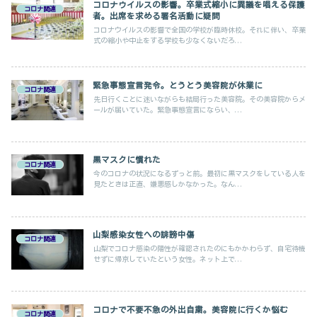
コロナウイルスの影響。卒業式縮小に異議を唱える保護
コロナ関連
者。出席を求める署名活動に疑問
コロナウイルスの影響で全国の学校が臨時休校。それに伴い、卒業
式の縮小や中止をする学校も少なくないだろ...
緊急事態宣言発令。とうとう美容院が休業に
コロナ関連
先日行くことに迷いながらも結局行った美容院。その美容院からメ
ールが届いていた。緊急事態宣言にならい、...
黒マスクに慣れた
コロナ関連
今のコロナの状況になるずっと前。最初に黒マスクをしている人を
見たときは正直、嫌悪感しかなかった。なん...
山梨感染女性への誹謗中傷
コロナ関連
山梨でコロナ感染の陽性が確認されたのにもかかわらず、自宅待機
せずに帰京していたという女性。ネット上で...
コロナで不要不急の外出自粛。美容院に行くか悩む
コロナ関連