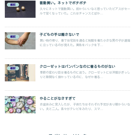
衝動買い。ネットでポチポチ
雑記
久々にネットで衝動買い。前からいいなと思っていたピアスがセー
ルで安くなっていた。これはチャンスとばか...
子どもの手は離さないで
雑記
買い物の帰り、車で住宅街を通ると制服を着た小さな男の子が道端
に立っているのが見えた。黄色をバックを下...
クローゼットはパンパンなのに着るものがない
雑記
季節の変わり目は着るものに迷う。クローゼットには洋服がぎっし
りと隙間なく掛かっているのに、なぜか着る...
やることがなさすぎて
雑記
お盆休みに突入したが、子供たちはそれぞれ予定があり朝からいな
い。夫と二人。各々がテレビをみたり、スマ...