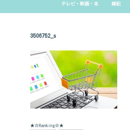
テレビ・映画・本
雑記
3506752_s
★☆Ranking☆★