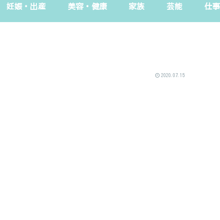
妊娠・出産
美容・健康
家族
芸能
仕事
2020.07.15