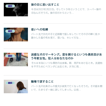
猫の日に思い出すこと
雑記
今日は2022年2月22日。そしてトラ年ということで、スーパー猫の
日なんだそうだ。猫の日だからという...
老いへの呪縛
雑記
パート先で20代の子と近距離で話しをしていてその子の輝く肌や
艶々した髪の毛を見て、若いな、キレイだな...
迷惑な犬のマーキング。窓を開けるといつも偶然目があ
雑記
う年配女性。犯人はあなたなのか
それは本当にいつも偶然の出来事。朝、雨戸をあけるとき。洗濯物
を干すためにベランダに出るとき。夕方に雨...
職場で涙すること
雑記
パート先の社員さんの愛犬が病気で亡くなったそうだ。その話を聞
いて、たまらず一緒に涙してしまった。以前...