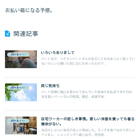
お払い箱になる予感。
関連記事
いろいろありまして
パート・在宅ワーク
パート先で、ベテランパートさんが私のことをあまりよく思ってい
ないらしいと聞いた別になにがあったわけで...
同じ気持ち
パート・在宅ワーク
パート同僚に陰口を言われて沈んでいた気持ちを払拭できたのは、
ある若いパートさんの発言。最近、体調不良...
在宅ワーカーの悲しき事情。新しい洋服を買っても着る
パート・在宅ワーク
機会がない。
先日久しぶりに地元の友人と再会した。ランチを食べながらおしゃ
べりをし、ショッピングへ繰り出す。学生時...