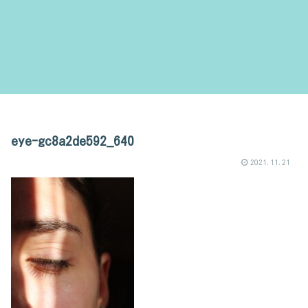
eye-gc8a2de592_640
2021.11.21