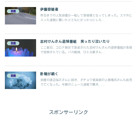
伊藤容疑者
芸能
昨日までの人気俳優が一転して容疑者となってしまった。スマホに
入った速報に驚いたとともにがっかりにした...
志村けんさん追悼番組 笑ったり泣いたり
芸能
ここ数日、コロナ肺炎で急逝された志村けんさんの追悼番組が各局
で放映されている。バカ殿様、ひとみ婆さん...
訃報が続く
芸能
俳優の渡辺裕之さんに続き、ダチョウ倶楽部の上島竜兵さんも自死
で亡くなった。今朝のニュース速報で驚き、...
スポンサーリンク