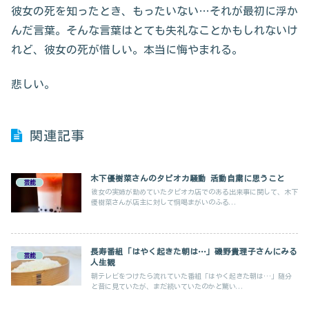
彼女の死を知ったとき、もったいない…それが最初に浮か
んだ言葉。そんな言葉はとても失礼なことかもしれないけ
れど、彼女の死が惜しい。本当に悔やまれる。
悲しい。
関連記事
木下優樹菜さんのタピオカ騒動 活動自粛に思うこと
芸能
彼女の実姉が勤めていたタピオカ店でのある出来事に関して、木下
優樹菜さんが店主に対して恫喝まがいのふる...
長寿番組「はやく起きた朝は…」磯野貴理子さんにみる
芸能
人生観
朝テレビをつけたら流れていた番組「はやく起きた朝は…」随分
と昔に見ていたが、まだ続いていたのかと驚い...