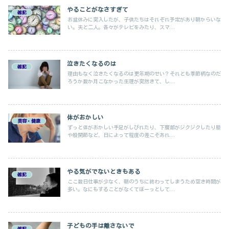
やることがなさすぎて
雑記
お盆休みに突入したが、子供たちはそれぞれ予定があり朝からいな
い。夫と二人。各々がテレビをみたり、スマ...
泣きたくなるのは
雑記
理由もなく泣きたくなるのは更年期のせい？それとも季節柄なのだ
ろうか数か月こなかった生理が突然きて、し...
体がおかしい
美容・健康
ずっと体がおかしい手足がしびれたり、下腹部がジクジクしたり膝
や股関節など、日によって程度の差こそあれ...
やる気がでないときもある
雑記
ここ数日仕事が少なく、朝のうちに終わってしまうため空き時間が
多い。なにもすることがなくてぼーっとして...
子どもの手は離さないで
雑記