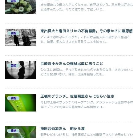
芸能
また素敵な女優さんが亡くなった。自死だという。私自身も好きな
女優さんだった。今だに嘘であって欲しいと...
東出昌大と唐田えりかの不倫騒動。その愚かさに嫌悪感
芸能
どこまで愚かなのだろうか。これだけ芸能人の不倫が多く報道さ
れ、結果、多大なリスクを背負うことを知って...
浜崎あゆみさんの極秘出産に思うこと
芸能
ひとえに出産は、それが望まれたものであるのなら、おめでたいこ
とには間違いない。妊娠、出産を経験したも...
王様のブランチ。佐藤栞里さんにもらい泣き
芸能
今日の王様のブランチのオープニング。アンジャッシュ渡部の不祥
事でブランチ司会の佐藤栞里さんが冒頭でコ...
神田沙也加さん 朝から涙
芸能
朝テレビをつけると、神田正輝さんと松田聖子さんが会見をしてい